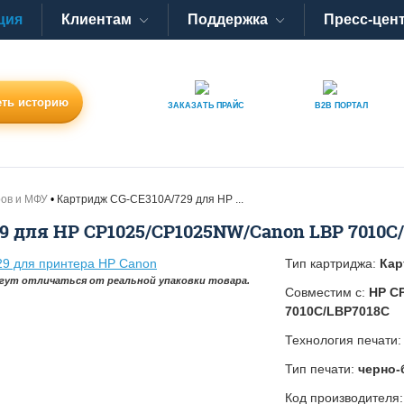
ция
Клиентам
Поддержка
Пресс-цен
ть историю
ЗАКАЗАТЬ
ПРАЙС
B2B
ПОРТАЛ
ров и МФУ
Картридж CG-CE310A/729 для HP ...
9 для HP CP1025/CP1025NW/Canon LBP 7010C
Тип картриджа:
Кар
гут отличаться от реальной упаковки товара.
Совместим с:
HP C
7010C/LBP7018C
Технология печати
Тип печати:
черно-
Код производителя