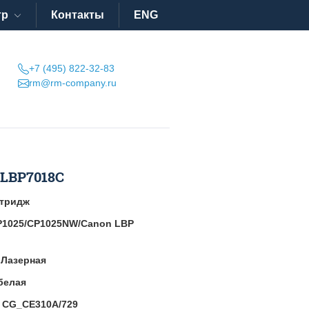
тр
Контакты
ENG
+7 (495) 822-32-83
rm@rm-company.ru
/LBP7018C
тридж
P1025/CP1025NW/Canon LBP
:
Лазерная
белая
:
CG_CE310A/729