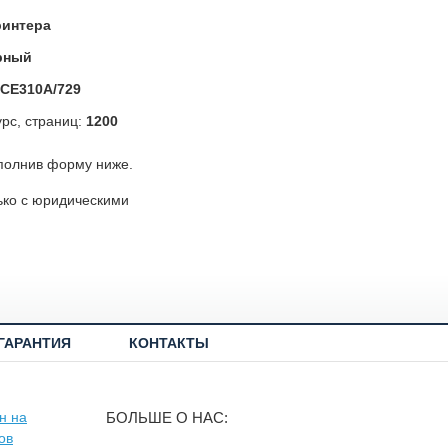
ринтера
рный
CE310A/729
рс, страниц:
1200
полнив форму ниже.
ько с юридическими
ГАРАНТИЯ
КОНТАКТЫ
БОЛЬШЕ О НАС: