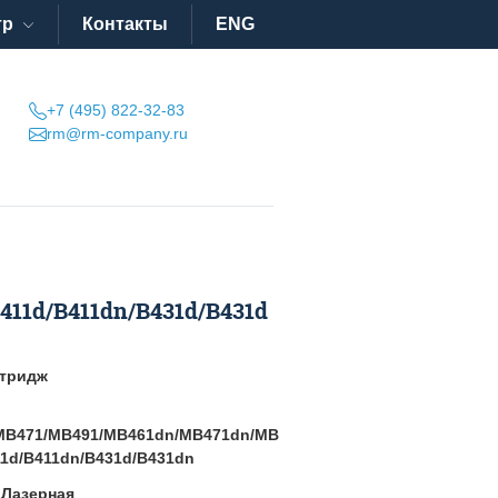
тр
Контакты
ENG
+7 (495) 822-32-83
rm@rm-company.ru
11d/B411dn/B431d/B431d
тридж
/MB471/MB491/MB461dn/MB471dn/MB
1d/B411dn/B431d/B431dn
:
Лазерная