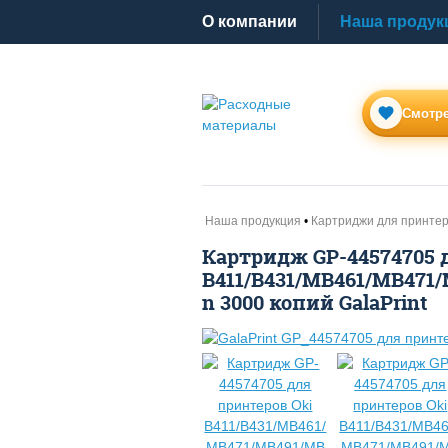
O компании
Наша продук
Смотре
Наша продукция
Картриджи для принте
Картридж GP-44574705 
B411/B431/MB461/MB471
n 3000 копий GalaPrint