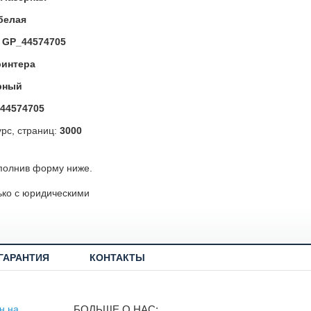
белая
:
GP_44574705
ринтера
рный
44574705
рс, страниц:
3000
полнив форму ниже.
ько с юридическими
ГАРАНТИЯ
КОНТАКТЫ
БОЛЬШЕ О НАС: