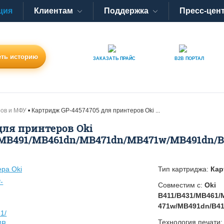
ция
Клиентам
Поддержка
Пресс-цен
ть историю
ЗАКАЗАТЬ
ПРАЙС
B2B
ПОРТАЛ
ров и МФУ
Картридж GP-44574705 для принтеров Oki ...
для принтеров Oki
/MB491/MB461dn/MB471dn/MB471w/MB491dn/B4
Тип картриджа:
Кар
Совместим с:
Oki
B411/B431/MB461
471w/MB491dn/B41
Технология печати