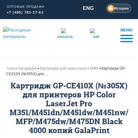
ОПТОВЫЕ ПРОДАЖИ
ENG
История
+7 (495) 783-37-63
МЕНЮ
ЗАКАЗАТЬ
B2B
Наша продукция
Картриджи для принтеров и МФУ
Картридж GP-
CE410X (№305X) для ...
Картридж GP-CE410X (№305X)
для принтеров HP Color
LaserJet Pro
M351/M451dn/M451dw/M451nw/
MFP/M475dw/M475DN Black
4000 копий GalaPrint