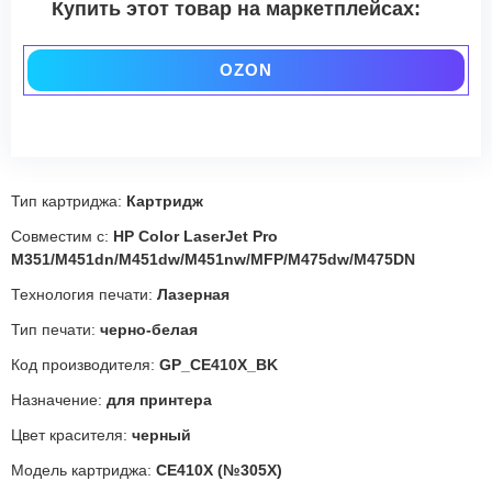
Купить этот товар на маркетплейсах:
OZON
Тип картриджа:
Картридж
Совместим с:
HP Color LaserJet Pro
M351/M451dn/M451dw/M451nw/MFP/M475dw/M475DN
Технология печати:
Лазерная
Тип печати:
черно-белая
Код производителя:
GP_CE410X_BK
Назначение:
для принтера
Цвет красителя:
черный
Модель картриджа:
CE410X (№305X)