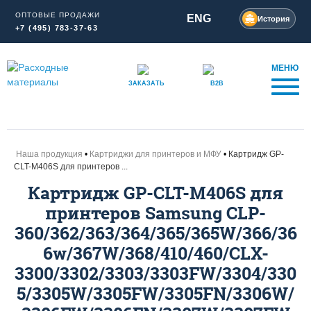
ОПТОВЫЕ ПРОДАЖИ
ENG
История
+7 (495) 783-37-63
МЕНЮ
ЗАКАЗАТЬ
B2B
Наша продукция
Картриджи для принтеров и МФУ
Картридж GP-
CLT-М406S для принтеров ...
Картридж GP-CLT-М406S для
принтеров Samsung CLP-
360/362/363/364/365/365W/366/36
6w/367W/368/410/460/CLX-
3300/3302/3303/3303FW/3304/330
5/3305W/3305FW/3305FN/3306W/