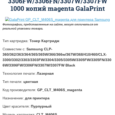
3306FW/3306FN/3307W/3307FW
1000 копий magenta GalaPrint
Фотографии, представленные на сайте, могут отличаться от
реальной упаковки товара.
Тип картриджа:
Тонер Картридж
Совместим с:
Samsung CLP-
360/362/363/364/365/365W/366/366w/367W/368/410/460/CLX-
3300/3302/3303/3303FW/3304/3305/3305W/3305FW/3305FN/330
6W/3306FW/3306FN/3307W/3307FW Black
Технология печати:
Лазерная
Тип печати:
цветная
Код производителя:
GP_CLT_М406S_magenta
Назначение:
для принтера
Цвет красителя:
Пурпурный
Модель картриджа:
CLT_M406S