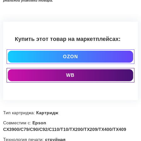
реальной упаковки товара.
Купить этот товар на маркетплейсах:
OZON
WB
Тип картриджа:
Картридж
Совместим с:
Epson
CX3900/C79/C90/C92/C110/T10/TX200/TX209/TX400/TX409
Технология печати:
струйная