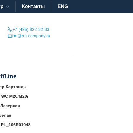
тр
Контакты
ENG
+7 (495) 822-32-83
rm@rm-company.ru
fiLine
ер Картридж
x WC M20/M20i
:
Лазерная
белая
:
PL_106R01048