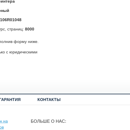
ринтера
рный
106R01048
рс, страниц:
8000
полнив форму ниже.
ько с юридическими
ГАРАНТИЯ
КОНТАКТЫ
БОЛЬШЕ О НАС: