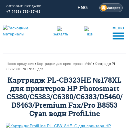
ОПТОВЫЕ ПРОДАЖИ
ENG
История
+7 (495) 783-37-63
МЕНЮ
ЗАКАЗАТЬ
B2B
Наша продукция
Картриджи для принтеров и МФУ
Картридж PL-
CB323HE №178XL для ...
Картридж PL-CB323HE №178XL
для принтеров HP Photosmart
C5380/C5383/C6380/C6383/D5460/
D5463/Premium Fax/Pro B8553
Cyan водн ProfiLine