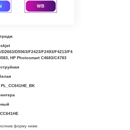
N
WB
тридж
skjet
/D2663/D5563/F2423/F2493/F4213/F4
4583, HP Photosmart C4683/C4783
:
струйная
белая
:
PL_CC641HE_BK
ринтера
рный
CC641HE
полнив форму ниже.