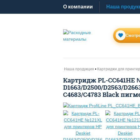
O компании
Наша продук
Смотре
Наша продукция
Картриджи для принте
Картридж PL-CC641HE №
D1663/D2500/D2563/D2663
C4683/C4783 Black пигме