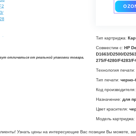
OZO
Тип картриджа:
Кар
Совместим с:
HP De
D1663/D2500/D2563
гут отличаться от реальной упаковки товара.
275/F4280/F4283/F
Технология печати
Тип печати:
черно-
Код производителя
Назначение:
для п
Цвет красителя:
че
Модель картриджа:
лиенты! Узнать цены на интересующие Вас позиции Вы можете, за