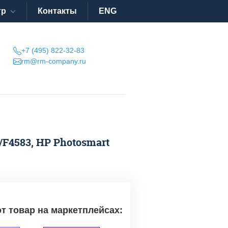
тр
Контакты
ENG
+7 (495) 822-32-83
rm@rm-company.ru
/F4583, HP Photosmart
от товар на маркетплейсах: