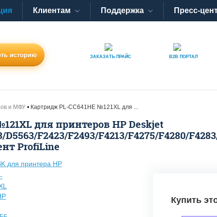
ция
Клиентам
Поддержка
Пресс-цен
ть историю
ЗАКАЗАТЬ
ПРАЙС
B2B
ПОРТАЛ
ров и МФУ
Картридж PL-CC641HE №121XL для ...
121XL для принтеров HP Deskjet
/D5563/F2423/F2493/F4213/F4275/F4280/F4283
нт ProfiLine
Купить эт