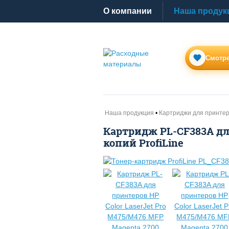
O компании
Наша продук
Смотре
Наша продукция
Картриджи для принте
Картридж PL-CF383A для
копий ProfiLine