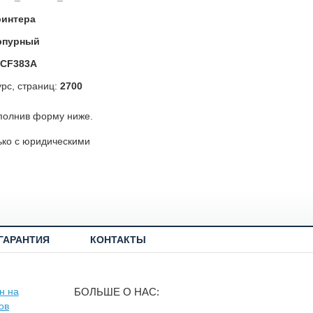
ринтера
рпурный
CF383A
рс, страниц:
2700
полнив форму ниже.
ько с юридическими
ГАРАНТИЯ
КОНТАКТЫ
БОЛЬШЕ О НАС: