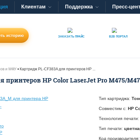
ция
Клиентам
Поддержка
Пресс-цен
ть историю
ЗАКАЗАТЬ
ПРАЙС
B2B
ПОРТАЛ
ров и МФУ
Картридж PL-CF383A для принтеров HP ...
 принтеров HP Color LaserJet Pro M475/M47
Тип картриджа:
Тон
Совместим с:
HP Co
Технология печати
Тип печати:
цветна
Код производителя