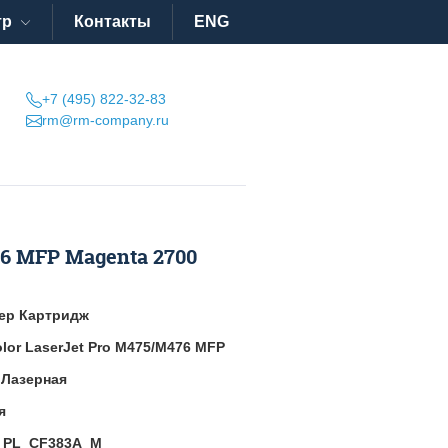
тр
Контакты
ENG
+7 (495) 822-32-83
rm@rm-company.ru
6 MFP Magenta 2700
ер Картридж
lor LaserJet Pro M475/M476 MFP
:
Лазерная
я
:
PL_CF383A_M