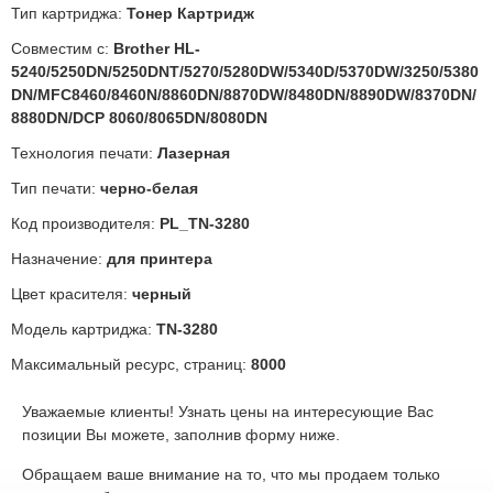
Тип картриджа:
Тонер Картридж
Совместим с:
Brother HL-
5240/5250DN/5250DNT/5270/5280DW/5340D/5370DW/3250/5380
DN/MFC8460/8460N/8860DN/8870DW/8480DN/8890DW/8370DN/
8880DN/DCP 8060/8065DN/8080DN
Технология печати:
Лазерная
Тип печати:
черно-белая
Код производителя:
PL_TN-3280
Назначение:
для принтера
Цвет красителя:
черный
Модель картриджа:
TN-3280
Максимальный ресурс, страниц:
8000
Уважаемые клиенты! Узнать цены на интересующие Вас
позиции Вы можете, заполнив форму ниже.
Обращаем ваше внимание на то, что мы продаем только