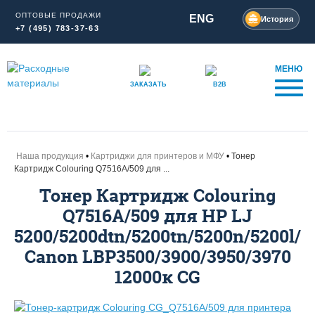
ОПТОВЫЕ ПРОДАЖИ
ENG
История
+7 (495) 783-37-63
МЕНЮ
ЗАКАЗАТЬ
B2B
Наша продукция
Картриджи для принтеров и МФУ
Тонер
Картридж Colouring Q7516A/509 для ...
Тонер Картридж Colouring
Q7516A/509 для HP LJ
5200/5200dtn/5200tn/5200n/5200l/
Canon LBP3500/3900/3950/3970
12000к CG