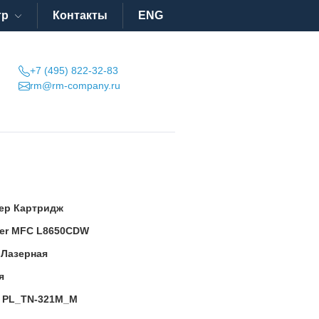
тр
Контакты
ENG
+7 (495) 822-32-83
rm@rm-company.ru
ер Картридж
her MFC L8650CDW
:
Лазерная
я
:
PL_TN-321M_M