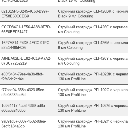
7C7A3A2B2616
Black 19 мл Colouring
821B15F5-B245-4C68-B997-
Струйный картридж CLI-426BK с чернил
E758E50CCEB9
Black 9 мл Colouring
CCCD84C1-1E56-4A88-9F7D-
Струйный картридж CLI-426C с чернила
66E0BEF51427
мл Colouring
16F7A814-F4D5-4ECC-91FC-
Струйный картридж CLI-426M с чернила
52E14485F026
9 мл Colouring
A84BA02E-EE82-4C19-A7A2-
Струйный картридж CLI-426Y с чернилам
87BC77252219
мл Colouring
e65f3434-79ee-4a3b-8fdf-
Струйный картридж PFI-102BK с чернил
f2fa6dc2cd4e
130 мл ProfiLine
f77bbc04-358a-4323-85ec-
Струйный картридж PFI-102C с чернила
e2c05232cd6d
130 мл ProfiLine
1e964417-4ae8-4369-ad8a-
Струйный картридж PFI-102M с чернила
e06ade2486b6
130 мл ProfiLine
9a091d57-3037-4502-8dea-
Струйный картридж PFI-102Y с чернила
3ecfc184a6cb
130 мл ProfiLine