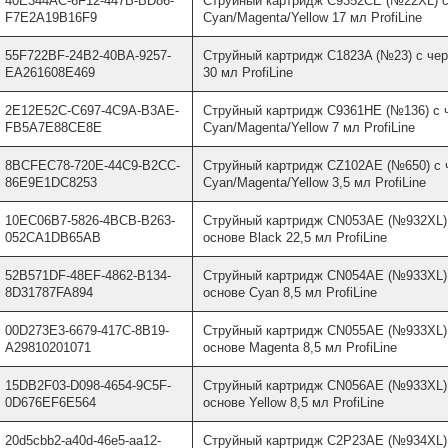
40E344AC-6F12-447B-BD86-
Струйный картридж C9352CE (№22XL) с
F7E2A19B16F9
Cyan/Magenta/Yellow 17 мл ProfiLine
55F722BF-24B2-40BA-9257-
Струйный картридж C1823A (№23) с чер
EA261608E469
30 мл ProfiLine
2E12E52C-C697-4C9A-B3AE-
Струйный картридж C9361HE (№136) с 
FB5A7E88CE8E
Cyan/Magenta/Yellow 7 мл ProfiLine
8BCFEC78-720E-44C9-B2CC-
Струйный картридж CZ102AE (№650) с 
86E9E1DC8253
Cyan/Magenta/Yellow 3,5 мл ProfiLine
10EC06B7-5826-4BCB-B263-
Струйный картридж CN053AE (№932XL) 
052CA1DB65AB
основе Black 22,5 мл ProfiLine
52B571DF-48EF-4862-B134-
Струйный картридж CN054AE (№933XL) 
8D31787FA894
основе Cyan 8,5 мл ProfiLine
00D273E3-6679-417C-8B19-
Струйный картридж CN055AE (№933XL) 
A29810201071
основе Magenta 8,5 мл ProfiLine
15DB2F03-D098-4654-9C5F-
Струйный картридж CN056AE (№933XL) 
0D676EF6E564
основе Yellow 8,5 мл ProfiLine
20d5cbb2-a40d-46e5-aa12-
Струйный картридж C2P23AE (№934XL) 