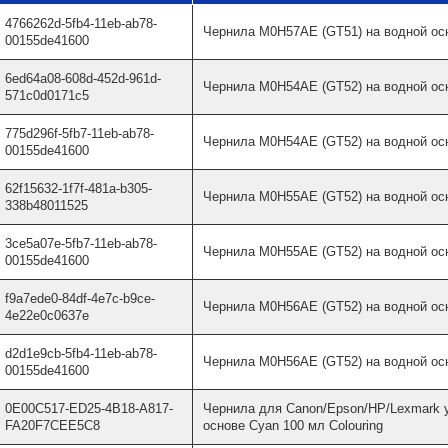
4766262d-5fb4-11eb-ab78-
Чернила M0H57AE (GT51) на водной осно
00155de41600
6ed64a08-608d-452d-961d-
Чернила M0H54AE (GT52) на водной осн
571c0d0171c5
775d296f-5fb7-11eb-ab78-
Чернила M0H54AE (GT52) на водной осн
00155de41600
62f15632-1f7f-481a-b305-
Чернила M0H55AE (GT52) на водной осн
338b48011525
3ce5a07e-5fb7-11eb-ab78-
Чернила M0H55AE (GT52) на водной осн
00155de41600
f9a7ede0-84df-4e7c-b9ce-
Чернила M0H56AE (GT52) на водной осно
4e22e0c0637e
d2d1e9cb-5fb4-11eb-ab78-
Чернила M0H56AE (GT52) на водной осно
00155de41600
0E00C517-ED25-4B18-A817-
Чернила для Canon/Epson/HP/Lexmark 
FA20F7CEE5C8
основе Cyan 100 мл Colouring