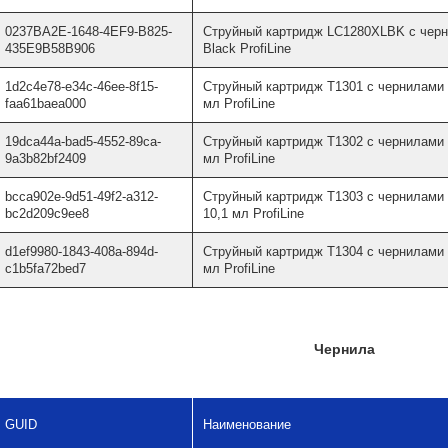
0237BA2E-1648-4EF9-B825-
Струйный картридж LC1280XLBK с черн
435E9B58B906
Black ProfiLine
1d2c4e78-e34c-46ee-8f15-
Струйный картридж T1301 с чернилами 
faa61baea000
мл ProfiLine
19dca44a-bad5-4552-89ca-
Струйный картридж T1302 с чернилами 
9a3b82bf2409
мл ProfiLine
bcca902e-9d51-49f2-a312-
Струйный картридж T1303 с чернилами 
bc2d209c9ee8
10,1 мл ProfiLine
d1ef9980-1843-408a-894d-
Струйный картридж T1304 с чернилами н
c1b5fa72bed7
мл ProfiLine
Чернила
GUID
Наименование