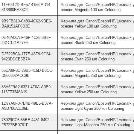
11FE312D-BF57-4156-AD14-
Чернила для Canon/Epson/HP/Lexmark 
313860BA38C9
основе Magenta 100 мл Colouring
9B9FB610-C480-4C62-9BE6-
Чернила для Canon/Epson/HP/Lexmark 
BA9151AF0D3E
основе Yellow 100 мл Colouring
0E40A00A-F46F-4C28-8B6F-
Чернила для Canon/Epson/HP/Lexmark 
231C121A27E6
основе Black 250 мл Colouring
D2529B0A-177E-46F9-9C24-
Чернила для Canon/Epson/HP/Lexmark 
9420DDCB5B7A
основе Cyan 250 мл Colouring
85DA9F8D-29B5-415D-B8CC-
Чернила для Canon/Epson/HP/Lexmark 
D860892ACC9B
основе Magenta 250 мл Colouring
83A6F9A2-6321-4F0A-A0E9-
Чернила для Canon/Epson/HP/Lexmark 
113F73348A19
основе Yellow 250 мл Colouring
1D97A8F0-7B4B-49E5-B37A-
Чернила для Canon/Epson/HP/Lexmark 
A5D706A1106E
основе Light Cyan 250 мл Colouring
78929CC6-55BE-4451-8492-
Чернила для Canon/Epson/HP/Lexmark 
F5727BB0761F
основе Light Magenta 250 мл Colouring