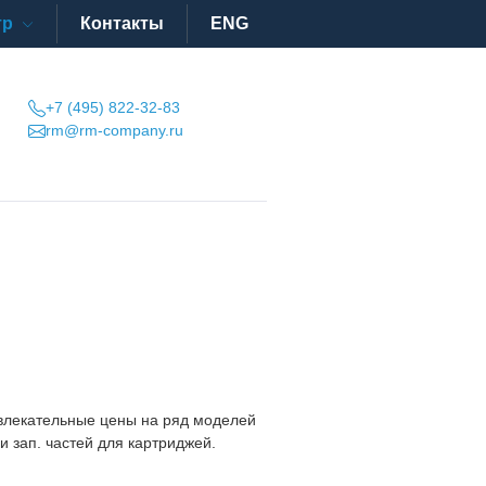
тр
Контакты
ENG
+7 (495) 822-32-83
rm@rm-company.ru
влекательные цены на ряд моделей
и зап. частей для картриджей.