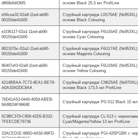
d868efd436f5
основе Black 25,5 мл ProfiLine
e56cea32-02a8-11ed-ab90-
Струйный картридж L0S70AE (№953XL) 
00155de41600
основе Black Colouring
e1f36117-02a1-11ed-ab90-
Струйный картридж F6U16AE (№953XL) 
00155de41600
основе Cyan Colouring
882107bc-02a2-11ed-ab90-
Струйный картридж F6U17AE (№953XL) 
00155de41600
основе Magenta Colouring
86407ef3-02a8-11ed-ab90-
Струйный картридж F6U18AE (№953XL) 
00155de41600
основе Yellow Colouring
4214BBAA-7C73-4EA1-BE79-
Струйный картридж CN625AE (№970XL) 
A0A33ADDC8AA
основе Black 173,5 мл ProfiLine
76D41A53-0440-4059-ABEB-
Струйный картридж PG-512 Black 15 мл 
9A8BD4F9969E
5C9BC379-C958-42D5-B332-
Струйный картридж CL-513 с чернилами
7FEECDE79736
Cyan/Magenta/Yellow 13 мл ProfiLine
33ACED1E-986D-4A50-99FD-
Струйный картридж PGI-425PGBK с чер