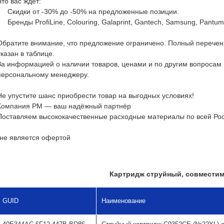
Что вас ждет:
• Скидки от -30% до -50% на предложенные позиции.
• Бренды ProfiLine, Colouring, Galaprint, Gantech, Samsung, Pantum
Обратите внимание, что предложение ограничено. Полный перечень
указан в таблице.
За информацией о наличии товаров, ценами и по другим вопросам
персональному менеджеру.
Не упустите шанс приобрести товар на выгодных условиях!
Компания РМ — ваш надёжный партнёр
Поставляем высококачественные расходные материалы по всей Ро
*не является офертой
Картридж струйный, совмести
GUID
Наименование