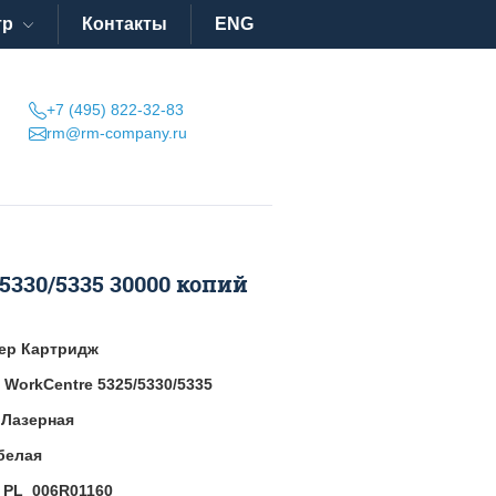
тр
Контакты
ENG
+7 (495) 822-32-83
rm@rm-company.ru
5330/5335 30000 копий
ер Картридж
 WorkCentre 5325/5330/5335
:
Лазерная
белая
:
PL_006R01160