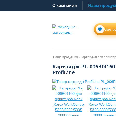
O компании
Наша продук
Смотре
Наша продукция
Картриджи для принте
Картридж PL-006R01160 
ProfiLine