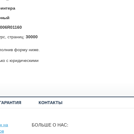
ринтера
рный
006R01160
рс, страниц:
30000
полнив форму ниже.
ько с юридическими
ГАРАНТИЯ
КОНТАКТЫ
БОЛЬШЕ О НАС: