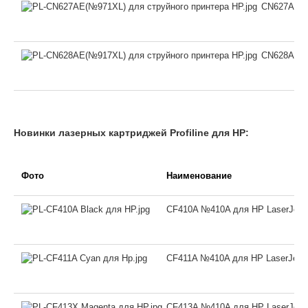
CN627AE №
CN628AE №
Новинки лазерных картриджей Profiline
для HP:
Фото
Наименование
CF410A №410A для HP LaserJet P
CF411A №410A для HP LaserJet P
CF413A №410A для HP LaserJet P