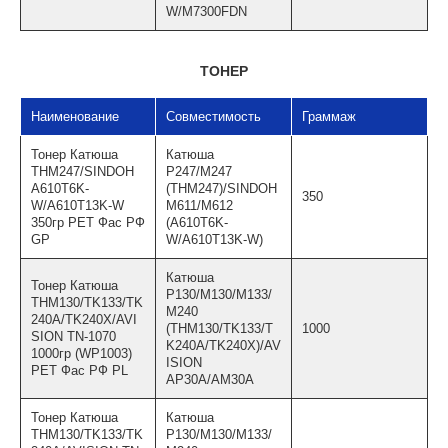
W/M7300FDN
ТОНЕР
Наименование
Совместимость
Граммаж
Тонер Катюша
Катюша
THМ247/SINDOH
P247/M247
A610T6K-
(THМ247)/SINDOH
350
W/A610T13K-W
M611/M612
350гр PET Фас РФ
(A610T6K-
GP
W/A610T13K-W)
Катюша
Тонер Катюша
P130/M130/M133/
THM130/TK133/TK
M240
240A/TK240X/AVI
(THM130/TK133/T
1000
SION TN-1070
K240A/TK240X)/AV
1000гр (WP1003)
ISION
PET Фас РФ PL
AP30A/AM30A
Тонер Катюша
Катюша
THM130/TK133/TK
P130/M130/M133/