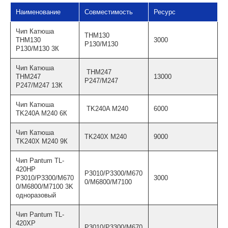
Наименование
Совместимость
Ресурс
Чип Катюша
THM130
THM130
3000
P130/M130
P130/M130 3К
Чип Катюша
THM247
THM247
13000
P247/M247
P247/M247 13К
Чип Катюша
TK240A M240
6000
TK240A M240 6К
Чип Катюша
TK240X M240
9000
TK240X M240 9К
Чип Pantum TL-
420HP
P3010/P3300/M670
P3010/P3300/M670
3000
0/M6800/M7100
0/M6800/M7100 3K
одноразовый
Чип Pantum TL-
420XP
P3010/P3300/M670