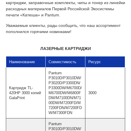
картриджи, заправочные комплекты, чипы и тонер из линейки
расходных материалов Первой Российской Экосистемы
печати «Катюша» и Pantum.
Уважаемые клиенты, рады сообщить, что наш ассортимент
пополнился горячими новинками!
ЛАЗЕРНЫЕ КАРТРИДЖИ
Наименование
Совместимость
Ресурс
Pantum
P3010D/P3010DW/
P3020D/P3300DN/
Картридж TL-
P3300DW/M6700D/
420HP 3000 копий
M6700DW/M6800F
3000
GalaPrint
DW/M7100DN/M71
00DW/M7200FD/M
7200FDN/M7200FD
W/M7300FDN
Pantum
P3010D/P3010DW/