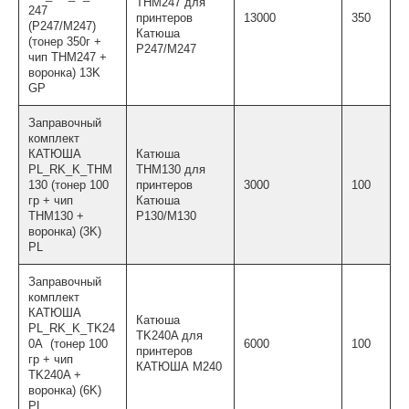
THМ247 для
247
принтеров
13000
350
(P247/M247)
Катюша
(тонер 350г +
P247/M247
чип THM247 +
воронка) 13K
GP
Заправочный
комплект
КАТЮША
Катюша
PL_RK_K_THM
THM130 для
130 (тонер 100
принтеров
3000
100
гр + чип
Катюша
THM130 +
Р130/M130
воронка) (3K)
PL
Заправочный
комплект
КАТЮША
Катюша
PL_RK_K_TK24
TK240A для
0A (тонер 100
6000
100
принтеров
гр + чип
КАТЮША М240
TK240A +
воронка) (6K)
PL