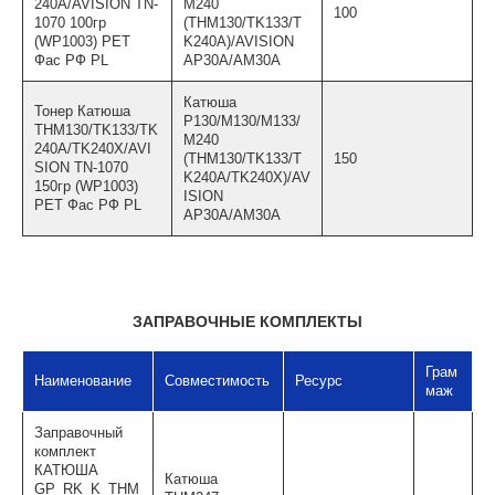
240A/AVISION TN-
M240
100
1070 100гр
(THM130/TK133/T
(WP1003) PET
K240A)/AVISION
Фас РФ PL
AP30A/AM30A
Катюша
Тонер Катюша
P130/M130/M133/
THM130/TK133/TK
M240
240A/TK240X/AVI
(THM130/TK133/T
150
SION TN-1070
K240A/TK240X)/AV
150гр (WP1003)
ISION
PET Фас РФ PL
AP30A/AM30A
ЗАПРАВОЧНЫЕ КОМПЛЕКТЫ
Грам
Наименование
Совместимость
Ресурс
маж
Заправочный
комплект
КАТЮША
Катюша
GP_RK_K_THМ