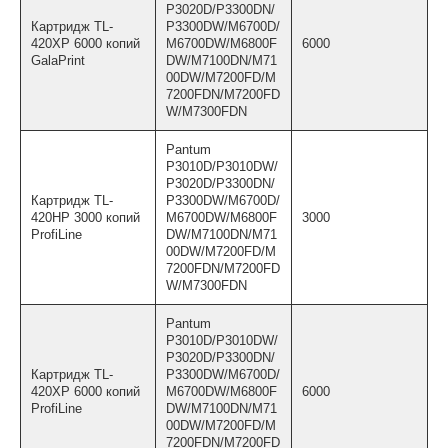
P3020D/P3300DN/
Картридж TL-
P3300DW/M6700D/
420XP 6000 копий
M6700DW/M6800F
6000
GalaPrint
DW/M7100DN/M71
00DW/M7200FD/M
7200FDN/M7200FD
W/M7300FDN
Pantum
P3010D/P3010DW/
P3020D/P3300DN/
Картридж TL-
P3300DW/M6700D/
420HP 3000 копий
M6700DW/M6800F
3000
ProfiLine
DW/M7100DN/M71
00DW/M7200FD/M
7200FDN/M7200FD
W/M7300FDN
Pantum
P3010D/P3010DW/
P3020D/P3300DN/
Картридж TL-
P3300DW/M6700D/
420XP 6000 копий
M6700DW/M6800F
6000
ProfiLine
DW/M7100DN/M71
00DW/M7200FD/M
7200FDN/M7200FD