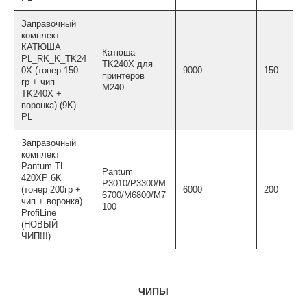
Заправочный
комплект
КАТЮША
Катюша
PL_RK_K_TK24
TK240X для
0X (тонер 150
9000
150
принтеров
гр + чип
М240
TK240X +
воронка) (9K)
PL
Заправочный
комплект
Pantum TL-
Pantum
420XP 6K
P3010/P3300/M
(тонер 200гр +
6000
200
6700/M6800/M7
чип + воронка)
100
ProfiLine
(НОВЫЙ
ЧИП!!!)
ЧИПЫ