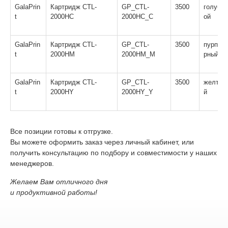
GalaPrin
Картридж CTL-
GP_CTL-
3500
голуб
t
2000HC
2000HC_C
ой
GalaPrin
Картридж CTL-
GP_CTL-
3500
пурпу
t
2000HM
2000HM_M
рный
GalaPrin
Картридж CTL-
GP_CTL-
3500
желты
t
2000HY
2000HY_Y
й
Все позиции готовы к отгрузке.
Вы можете оформить заказ через личный кабинет, или
получить консультацию по подбору и совместимости у наших
менеджеров.
Желаем Вам отличного дня
и продуктивной работы!