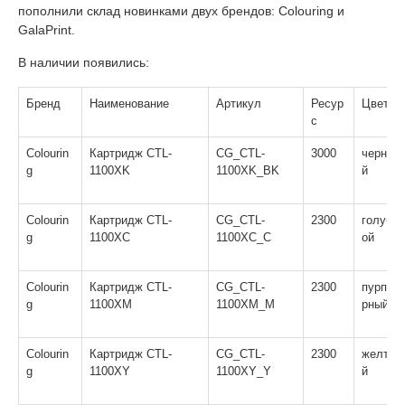
пополнили склад новинками двух брендов: Colouring и
GalaPrint.
В наличии появились:
Бренд
Наименование
Артикул
Ресур
Цвет
с
Colourin
Картридж CTL-
CG_CTL-
3000
черны
g
1100XK
1100XK_BK
й
Colourin
Картридж CTL-
CG_CTL-
2300
голуб
g
1100XC
1100XC_C
ой
Colourin
Картридж CTL-
CG_CTL-
2300
пурпу
g
1100XM
1100XM_M
рный
Colourin
Картридж CTL-
CG_CTL-
2300
желты
g
1100XY
1100XY_Y
й