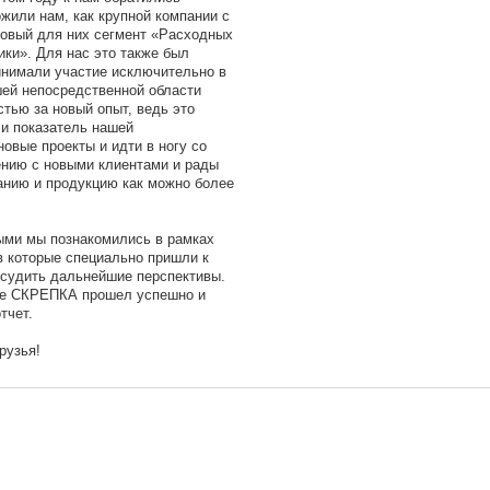
жили нам, как крупной компании с
новый для них сегмент «Расходных
ки». Для нас это также был
инимали участие исключительно в
ей непосредственной области
тью за новый опыт, ведь это
 и показатель нашей
овые проекты и идти в ногу со
ению с новыми клиентами и рады
анию и продукцию как можно более
ыми мы познакомились в рамках
в которые специально пришли к
обсудить дальнейшие перспективы.
ке СКРЕПКА прошел успешно и
тчет.
рузья!