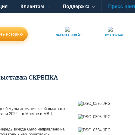
ция
Клиентам
Поддержка
Пресс-цен
ть историю
ЗАКАЗАТЬ
ПРАЙС
B2B
ПОРТАЛ
выставка СКРЕПКА
дной мультитематической выставке
аля 2022 г. в Москве в МВЦ
ередь всегда было направлено на
этом году к нам обратились