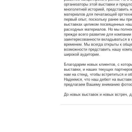
организаторы этой выставки и предло
многолетней историей, представить 
материалов для печатающей оргтехни
первый опыт, поскольку ранее мы пр
выставках целиком посвященных наш
расходных материалов. Но мы полнос
прежде всего развитие для компании
заинтересованности вкладываться в н
временем. Мы всегда открыты к общ
возможности представить нашу комп
широкой аудитории.
Благодарим новых клиентов, с котор
выставки, и наших текущих партнеро
нам на стенд, чтобы встретиться и 
Надеемся, что наш дебют на выстав
предлагаем Вашему вниманию фотоо
До новых выставок и новых встреч, д