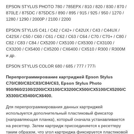
EPSON STYLUS PHOTO 780 / 785EPX / 810 / 820 / 830 / 870 /
870LE / 875DC / 875DCS / 890 / 895 / 915 / 925 / 950 / 1270 /
1280 / 1290 / 2000P / 2100 / 2200
EPSON STYLUS C41 / C42 / C42+ / C42UX / C43 / C44UX /
C42SX / C50 / C60 / C61 / C62 / C63 / C64 / C70 / C70+ / C80 /
C82 / C83 / C84 / CX5200 / CX5100 / CX5300 / CX3100 /
CX3200 / CX5400 / CX5200 / CX6400 / CX510 / R300 / R300M
и др.
EPSON STYLUS COLOR 680 / 685 / 777 / 777i
Перепрограммирование картриджей Epson Stylus
C70/C80/C82/C83/C84/C63, Epson Stylus Photo
950/960/2100/2200/CX3100/CX3200CX500/CX5100/CX5200/C
X5300/CX5400/CX6400.
Для перепрограммирования данных картриджей
используется дополнительный пластиковый фиксатор
(направляющая планка), который сначала устанавливается
на ресеттер. Затем картридж присоединяется к ресеттеру
таким образом, что угол картриджа фиксируется пластиковой