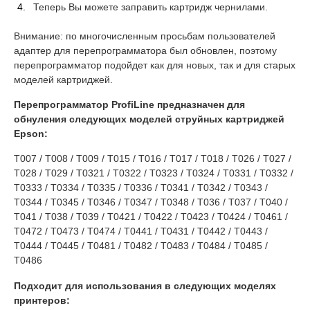
Теперь Вы можете заправить картридж чернилами.
Внимание: по многочисленным просьбам пользователей
адаптер для перепрограмматора был обновлен, поэтому
перепрограмматор подойдет как для новых, так и для старых
моделей картриджей.
Перепрограмматор ProfiLine предназначен для
обнуления следующих моделей струйных картриджей
Epson:
T007 / T008 / T009 / T015 / T016 / T017 / T018 / T026 / T027 /
T028 / T029 / T0321 / T0322 / T0323 / T0324 / T0331 / T0332 /
T0333 / T0334 / T0335 / T0336 / T0341 / T0342 / T0343 /
T0344 / T0345 / T0346 / T0347 / T0348 / T036 / T037 / T040 /
T041 / T038 / T039 / T0421 / T0422 / T0423 / T0424 / T0461 /
T0472 / T0473 / T0474 / T0441 / T0431 / T0442 / T0443 /
T0444 / T0445 / T0481 / T0482 / T0483 / T0484 / T0485 /
T0486
Подходит для использования в следующих моделях
принтеров: