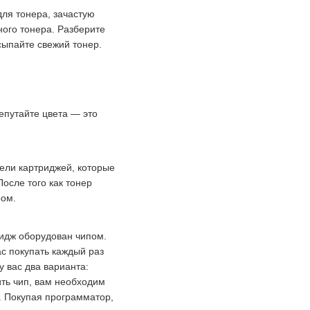
для тонера, зачастую
ного тонера. Разберите
асыпайте свежий тонер.
епутайте цвета — это
дели картриджей, которые
После того как тонер
ром.
ридж оборудован чипом.
с покупать каждый раз
у вас два варианта:
ить чип, вам необходим
р. Покупая программатор,