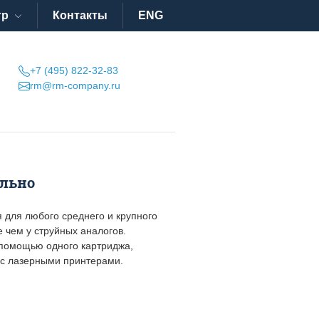
тр
Контакты
ENG
+7 (495) 822-32-83
rm@rm-company.ru
ельно
 для любого среднего и крупного
е чем у струйных аналогов.
 помощью одного картриджа,
о с лазерными принтерами.