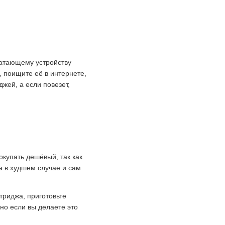
чатающему устройству
, поищите её в интернете,
жей, а если повезет,
окупать дешёвый, так как
 а в худшем случае и сам
триджа, приготовьте
но если вы делаете это