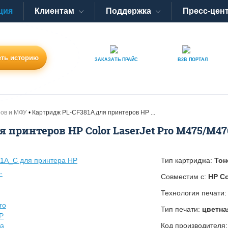
ция
Клиентам
Поддержка
Пресс-цен
ть историю
ЗАКАЗАТЬ
ПРАЙС
B2B
ПОРТАЛ
ров и МФУ
Картридж PL-CF381A для принтеров HP ...
 принтеров HP Color LaserJet Pro M475/M47
Тип картриджа:
Тон
Совместим с:
HP Co
Технология печати
Тип печати:
цветна
Код производителя