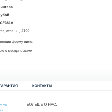
ринтера
лубой
CF381A
рс, страниц:
2700
полнив форму ниже.
ько с юридическими
ГАРАНТИЯ
КОНТАКТЫ
БОЛЬШЕ О НАС: