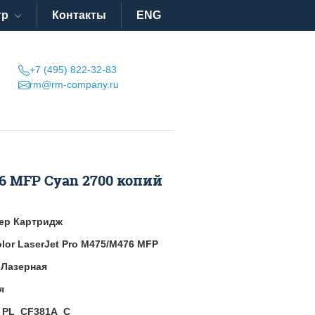
тр
Контакты
ENG
+7 (495) 822-32-83
rm@rm-company.ru
6 MFP Cyan 2700 копий
ер Картридж
lor LaserJet Pro M475/M476 MFP
:
Лазерная
я
:
PL_CF381A_C