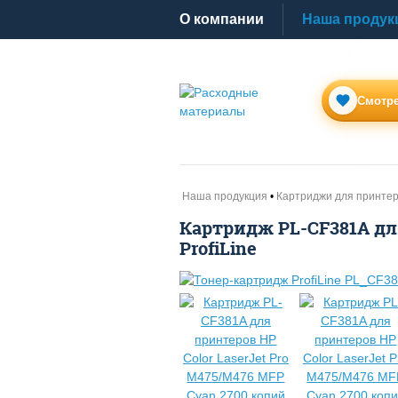
O компании
Наша продук
Смотре
Наша продукция
Картриджи для принте
Картридж PL-CF381A для
ProfiLine