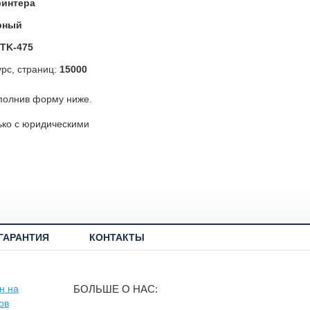
ринтера
рный
TK-475
рс, страниц:
15000
полнив форму ниже.
ько с юридическими
ГАРАНТИЯ
КОНТАКТЫ
БОЛЬШЕ О НАС: