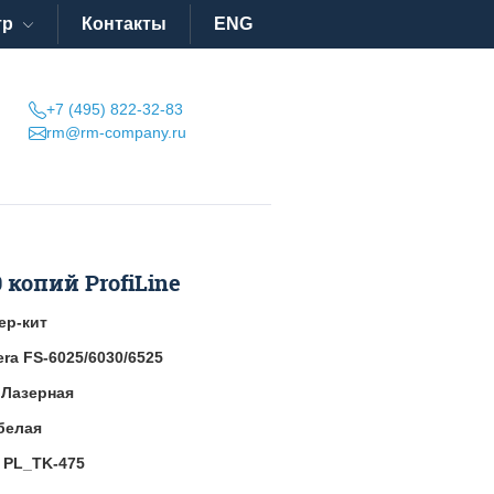
тр
Контакты
ENG
+7 (495) 822-32-83
rm@rm-company.ru
 копий ProfiLine
ер-кит
ra FS-6025/6030/6525
:
Лазерная
белая
:
PL_TK-475