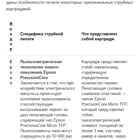
даны особенности печати некоторых оригинальных струйных
картриджей.
В
е
н
Специфика струйной
Что представляет
д
печати
собой картридж
о
р
E
Пьезоэлектрическая
Картридж представляет
p
технология нового
собой чернильницу,
s
поколения Epson
содержащую
o
PrecisionCore
.
определенное
n
Заключается в том, что при
количество чернил.
воздействии электрического
Печатающая головка
импульса происходят
снабжена пластиной —
колебания пьезоэлемента,
чипом Epson
способствующие
PrecisionCore Micro TFP,
выталкиванию чернил из
который представляет
дюз печатающей головы
собой
содержащей чип Epson
пьезоэлектрический
PrecisionCore Micro TFP.
элемент толщиной не
Пьезоэлементы чипа могут
более 1 мм, систему
сокращаться до 50 000 раз
камер и каналов, через