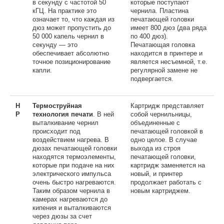
в секунду с частотой 50
которые поступают
кГЦ. На практике это
чернила. Пластина
означает то, что каждая из
печатающей головки
дюз может пропустить до
имеет 800 дюз (два ряда
50 000 капель чернил в
по 400 дюз).
секунду — это
Печатающая головка
обеспечивает абсолютно
находится в принтере и
точное позиционирование
является несъемной, т.е.
капли.
регулярной замене не
подвергается.
H
Термоструйная
Картридж представляет
P
технология печати
. В ней
собой чернильницы,
выталкивание чернил
объединенные с
происходит под
печатающей головкой в
воздействием нагрева. В
одно целое. В случае
дюзах печатающей головки
выхода из строя
находятся термоэлементы,
печатающей головки,
которые при подаче на них
картридж заменяется на
электрического импульса
новый, и принтер
очень быстро нагреваются.
продолжает работать с
Таким образом чернила в
новым картриджем.
камерах нагреваются до
кипения и выталкиваются
через дюзы за счет