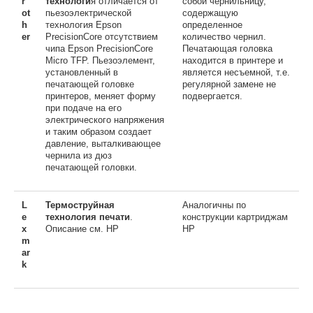
r
технологи
я отличается от
собой чернильницу,
ot
пьезоэлектрической
содержащую
h
технология Epson
определенное
er
PrecisionCore отсутствием
количество чернил.
чипа Epson PrecisionCore
Печатающая головка
Micro TFP. Пьезоэлемент,
находится в принтере и
установленный в
является несъемной, т.е.
печатающей головке
регулярной замене не
принтеров, меняет форму
подвергается.
при подаче на его
электрического напряжения
и таким образом создает
давление, выталкивающее
чернила из дюз
печатающей головки.
L
Термоструйная
Аналогичны по
e
технология печати
.
конструкции картриджам
x
Описание см. НР
НР
m
ar
k