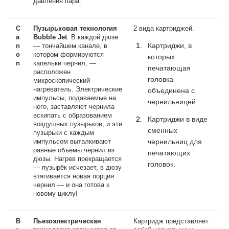
давления пара.
C
Пузырьковая технология
2 вида картриджей.
a
Bubble Jet
. В каждой дюзе
Картриджи, в
n
— тончайшем канале, в
o
котором формируются
которых
n
капельки чернил, —
печатающая
расположен
головка
микроскопический
нагреватель. Электрические
объединена с
импульсы, подаваемые на
чернильницей.
него, заставляют чернила
вскипать с образованием
Картриджи в виде
воздушных пузырьков, и эти
сменных
пузырьки с каждым
чернильниц для
импульсом выталкивают
равные объёмы чернил из
печатающих
дюзы. Нагрев прекращается
головок.
— пузырёк исчезает, в дюзу
втягивается новая порция
чернил — и она готова к
новому циклу!
B
Пьезоэлектрическая
Картридж представляет