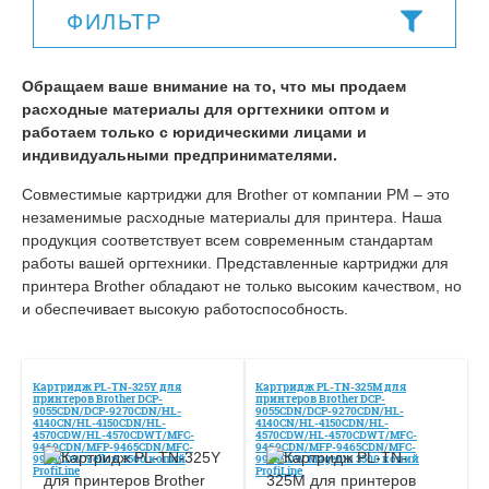
ФИЛЬТР
Обращаем ваше внимание на то, что мы продаем
расходные материалы для оргтехники оптом и
работаем только с юридическими лицами и
индивидуальными предпринимателями.
Совместимые картриджи для Brother от компании РМ – это
незаменимые расходные материалы для принтера. Наша
продукция соответствует всем современным стандартам
работы вашей оргтехники. Представленные картриджи для
принтера Brother обладают не только высоким качеством, но
и обеспечивает высокую работоспособность.
Картридж PL-TN-325Y для
Картридж PL-TN-325M для
принтеров Brother DCP-
принтеров Brother DCP-
9055CDN/DCP-9270CDN/HL-
9055CDN/DCP-9270CDN/HL-
4140CN/HL-4150CDN/HL-
4140CN/HL-4150CDN/HL-
4570CDW/HL-4570CDWT/MFC-
4570CDW/HL-4570CDWT/MFC-
9460CDN/MFP-9465CDN/MFC-
9460CDN/MFP-9465CDN/MFC-
9970CDW Yellow 3500 копий
9970CDW Magenta 3500 копий
ProfiLine
ProfiLine