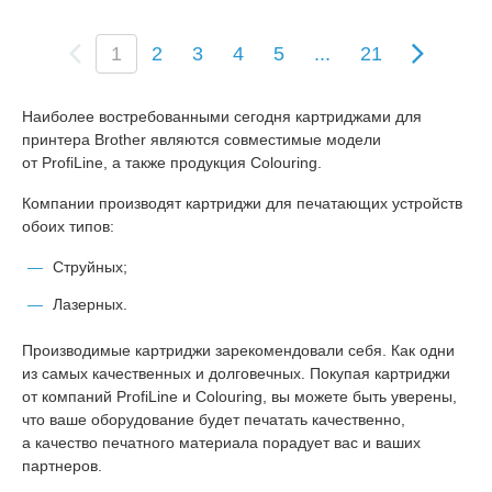
(
1
2
3
4
5
...
21
c
u
r
Наиболее востребованными сегодня картриджами для
r
принтера Brother являются совместимые модели
e
от ProfiLine, а также продукция Colouring.
n
t
Компании производят картриджи для печатающих устройств
)
обоих типов:
Струйных;
Лазерных.
Производимые картриджи зарекомендовали себя. Как одни
из самых качественных и долговечных. Покупая картриджи
от компаний ProfiLine и Colouring, вы можете быть уверены,
что ваше оборудование будет печатать качественно,
а качество печатного материала порадует вас и ваших
партнеров.