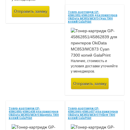
Отправить заявку
Тонер-картридж GP-
45862851/45862839 для принтеров
OkiData MC853/MC873 Cyan 7300
копий GalaPrint
Наличие, стоимость и
условия доставки уточняйте
у менеджеров.
Отправить заявку
Тонер-картридж GP-
Тонер-картридж GP-
45862850/45862838 для принтеров
45862849/45862837 для принтеров
OkiData MC853/MC873 Magenta 7300
OkiData MC853/MC873 Yellow 7300
копий GalaPrint
копий GalaPrint