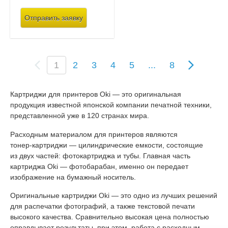
Отправить заявку
(
1
2
3
4
5
...
8
c
u
r
Картриджи для принтеров Oki — это оригинальная
r
продукция известной японской компании печатной техники,
e
представленной уже в 120 странах мира.
n
t
Расходным материалом для принтеров являются
)
тонер-картриджи
— цилиндрические емкости, состоящие
из двух частей: фотокартриджа и тубы. Главная часть
картриджа Oki — фотобарабан, именно он передает
изображение на бумажный носитель.
Оригинальные картриджи Oki — это одно из лучших решений
для распечатки фотографий, а также текстовой печати
высокого качества. Сравнительно высокая цена полностью
оправдывает результаты, при этом, работа с расходным