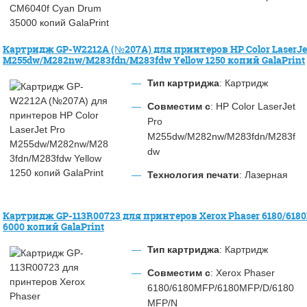
Картридж GP-W2212A (№207A) для принтеров HP Color LaserJe
M255dw/M282nw/M283fdn/M283fdw Yellow 1250 копий GalaPrint
Тип картриджа
: Картридж
Совместим с
: HP Color LaserJet
Pro
M255dw/M282nw/M283fdn/M283f
dw
Технология печати
: Лазерная
Картридж GP-113R00723 для принтеров Xerox Phaser 6180/61
6000 копий GalaPrint
Тип картриджа
: Картридж
Совместим с
: Xerox Phaser
6180/6180MFP/6180MFP/D/6180
MFP/N