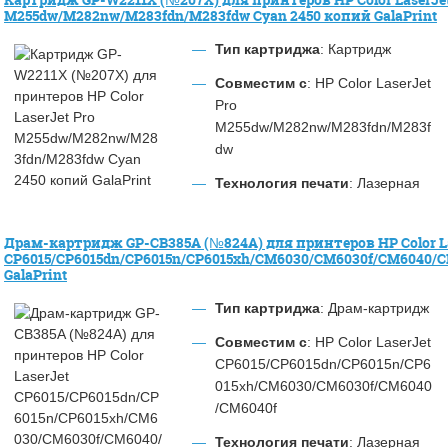
M255dw/M282nw/M283fdn/M283fdw Cyan 2450 копий GalaPrint
Тип картриджа
: Картридж
Совместим с
: HP Color LaserJet
Pro
M255dw/M282nw/M283fdn/M283f
dw
Технология печати
: Лазерная
Драм-картридж GP-CB385A (№824A) для принтеров HP Color L
CP6015/CP6015dn/CP6015n/CP6015xh/CM6030/CM6030f/CM6040/C
GalaPrint
Тип картриджа
: Драм-картридж
Совместим с
: HP Color LaserJet
CP6015/CP6015dn/CP6015n/CP6
015xh/CM6030/CM6030f/CM6040
/CM6040f
Технология печати
: Лазерная