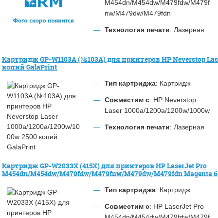
M454dn/M454dw/M479fdw/M479f
nw/M479dw/M479fdn
Технология печати
: Лазерная
Картридж GP-W1103A (№103A) для принтеров HP Neverstop Lase
копий GalaPrint
Тип картриджа
: Картридж
Совместим с
: HP Neverstop
Laser 1000a/1200a/1200w/1000w
Технология печати
: Лазерная
Картридж GP-W2033X (415X) для принтеров HP LaserJet Pro
M454dn/M454dw/M479fdw/M479fnw/M479dw/M479fdn Magenta без
Тип картриджа
: Картридж
Совместим с
: HP LaserJet Pro
M454dn/M454dw/M479fdw/M479f