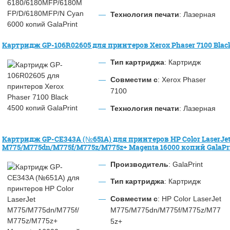
Технология печати
: Лазерная
Картридж GP-106R02605 для принтеров Xerox Phaser 7100 Black
Тип картриджа
: Картридж
Совместим с
: Xerox Phaser
7100
Технология печати
: Лазерная
Картридж GP-CE343A (№651A) для принтеров HP Color LaserJe
M775/M775dn/M775f/M775z/M775z+ Magenta 16000 копий GalaPr
Производитель
: GalaPrint
Тип картриджа
: Картридж
Совместим с
: HP Color LaserJet
M775/M775dn/M775f/M775z/M77
5z+