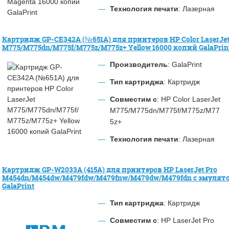
Технология печати
: Лазерная
Картридж GP-CE342A (№651A) для принтеров HP Color LaserJe
M775/M775dn/M775f/M775z/M775z+ Yellow 16000 копий GalaPrin
Производитель
: GalaPrint
Тип картриджа
: Картридж
Совместим с
: HP Color LaserJet
M775/M775dn/M775f/M775z/M77
5z+
Технология печати
: Лазерная
Картридж GP-W2033A (415A) для принтеров HP LaserJet Pro
M454dn/M454dw/M479fdw/M479fnw/M479dw/M479fdn с эмулято
GalaPrint
Тип картриджа
: Картридж
Совместим с
: HP LaserJet Pro