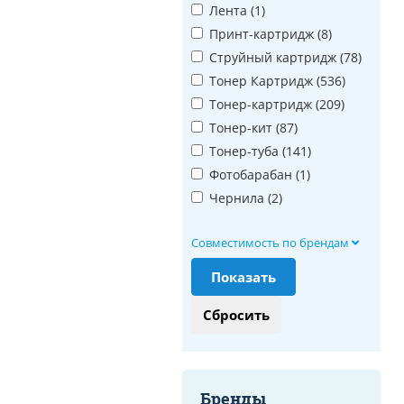
Лента (
1
)
Принт-картридж (
8
)
Струйный картридж (
78
)
Тонер Картридж (
536
)
Тонер-картридж (
209
)
Тонер-кит (
87
)
Тонер-туба (
141
)
Фотобарабан (
1
)
Чернила (
2
)
Совместимость по брендам
Бренды