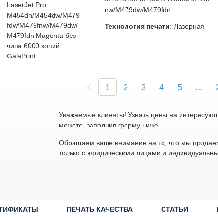
nw/M479dw/M479fdn
Технология печати
: Лазерная
(
1
2
3
4
5
...
c
u
r
Уважаемые клиенты! Узнать цены на интересую
r
можете, заполнив форму ниже.
e
n
Обращаем ваше внимание на то, что мы продаем
t
только с юридическими лицами и индивидуальн
)
ТИФИКАТЫ
ПЕЧАТЬ КАЧЕСТВА
СТАТЬИ