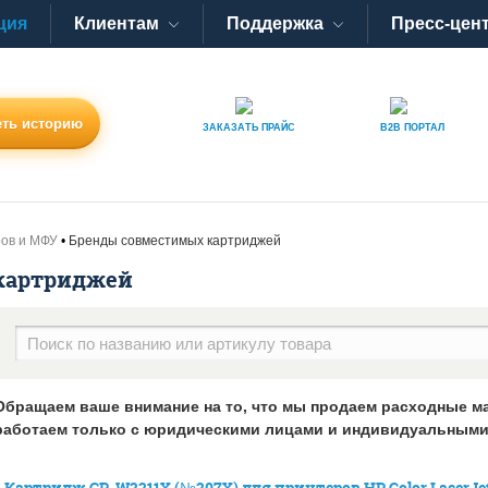
ция
Клиентам
Поддержка
Пресс-цен
ть историю
ЗАКАЗАТЬ
ПРАЙС
B2B
ПОРТАЛ
ров и МФУ
Бренды совместимых картриджей
картриджей
Обращаем ваше внимание на то, что мы продаем расходные м
работаем только с юридическими лицами и индивидуальными
Картридж GP-W2211X (№207X) для принтеров HP Color LaserJet