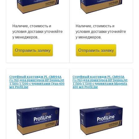
Наличие, стоимость и
Наличие, стоимость и
условия доставки уточняйте
условия доставки уточняйте
у менеджеров.
у менеджеров.
Отправить заявку
Отправить заявку
Струйный картридж PL-CM994A
Струйный картридж PL-CM993A
(№761) для принтеров HP DesignJet
(№761) для принтеров HP DesignJet
T7100/Т7200 с чернилами Cyan 400
T7100/Т7200 с чернилами Magenta
мл ProfiLine
400 мл ProfiLine