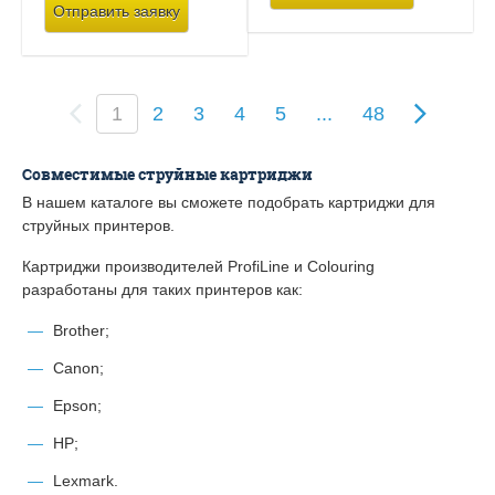
Отправить заявку
(
1
2
3
4
5
...
48
c
u
r
Совместимые струйные картриджи
r
В нашем каталоге вы сможете подобрать картриджи для
e
струйных принтеров.
n
t
Картриджи производителей ProfiLine и Colouring
)
разработаны для таких принтеров как:
Brother;
Canon;
Epson;
HP;
Lexmark.