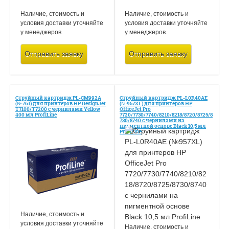
Наличие, стоимость и
Наличие, стоимость и
условия доставки уточняйте
условия доставки уточняйте
у менеджеров.
у менеджеров.
Отправить заявку
Отправить заявку
Струйный картридж PL-CM992A
Струйный картридж PL-L0R40AE
(№761) для принтеров HP DesignJet
(№957XL) для принтеров HP
T7100/Т7200 с чернилами Yellow
OfficeJet Pro
400 мл ProfiLine
7720/7730/7740/8210/8218/8720/8725/8
730/8740 с чернилами на
пигментной основе Black 10,5 мл
ProfiLine
Наличие, стоимость и
условия доставки уточняйте
Наличие, стоимость и