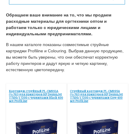
Обращаем ваше внимание на то, что мы продаем
расходные материалы для оргтехники оптом и
работаем только с юридическими лицами и
индивидуальными предпринимателями.
В нашем каталоге показаны совместимые струйные
картриджи Profiline и Colouring. Выбрав данную продукцию,
вы можете быть уверены, что они обеспечат корректную
работу принтеров и дадут яркую и четкую картинку,
естественную цветопередачу.
Картридж струйный PL-CM991A
Струйный картридж PL-CM995A
(№761) для принтеров HP DesignJet
(№761) для принтеров HP DesignJet
T7100/Т7200 с чернилами Black 400
T7100/Т7200 с чернилами Grey 400
мл ProfiLine
мл ProfiLine